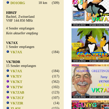
18 km
(509)
DO1ORG
HB9ZF
Bachtel, Zwitserland
VHF 144.850 MHz
4 Sender empfangen
Kein aktueller empfang
VK7AX
1 Sender empfangen
(184)
VK7AX
VK7RDR
15 Sender empfangen
(184)
VK7AX
(117)
VK7EV
(562)
VK7KT
(102)
VK7TW
(123)
VK7ZAB
(107)
VK7ZCF
(14)
VK7ZIR
(155)
ZL4OI