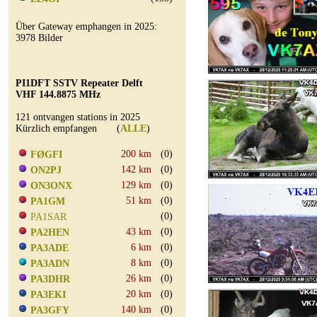
Über Gateway emphangen in 2025:
3978 Bilder
PI1DFT SSTV Repeater Delft
VHF 144.8875 MHz
121 ontvangen stations in 2025
Kürzlich empfangen (
ALLE
)
200 km
(0)
FØGFI
142 km
(0)
ON2PJ
129 km
(0)
ON3ONX
51 km
(0)
PA1GM
(0)
PA1SAR
43 km
(0)
PA2HEN
6 km
(0)
PA3ADE
8 km
(0)
PA3ADN
26 km
(0)
PA3DHR
20 km
(0)
PA3EKI
140 km
(0)
PA3GFY