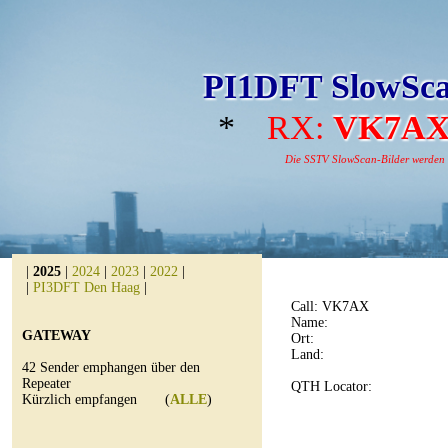
PI1DFT SlowSca
*
RX:
VK7A
Die SSTV SlowScan-Bilder werden au
|
2025
|
2024
|
2023
|
2022
|
|
PI3DFT Den Haag
|
Call:
VK7AX
Name:
GATEWAY
Ort:
Land:
42 Sender emphangen über den
Repeater
QTH Locator:
Kürzlich empfangen (
ALLE
)