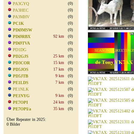
(0)
PA3GYQ
(0)
PA3HEC
(0)
PA3MHV
(0)
PC1K
(0)
PDØMSW
92 km
(0)
PDØRBX
(0)
PDØTVA
(0)
PD1DG
25 km
(0)
PD2GJS
15 km
(0)
PD3COR
17 km
(0)
PD5JOS
9 km
(0)
PD5JTB
7 km
(0)
PE1LDS
(0)
PE1NLK
9 km
(0)
PE1NYG
24 km
(0)
PE7OPI
35 km
(0)
PE7OPI/a
Über Repeater in 2025:
0 Bilder