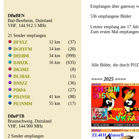
Empfangen über gateway 
DBøBEN
536 empfangene Bilder:
Bad-Bentheim, Duitsland
VHF, 144.912.5 MHz
Letzter empfang am 17 Ju
Zum ersten Mal empfangen
21 Sender empfangen
12 km
(37)
DF9XZ
14 km
(20)
DG8YFM
34 km
(999)
DH1BM
16 km
(635)
DJØZK
Alle Bilder, die durch PI
(8)
DK3MZ
(1)
DL5BAE
==== 2025 ====
(36)
DN9ZZ
(27)
PDØA
41 km
(88)
PD1NSR
55 km
(17)
PE1NMM
DBøPTB
Braunschweig, Duitsland
VHF, 144.900 MHz
2 Sender empfangen