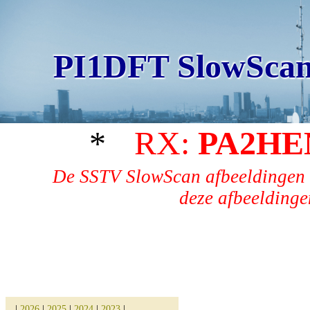
PI1DFT SlowScan
*
RX:
PA2HE
De SSTV SlowScan afbeeldingen 
deze afbeeldingen
|
2026
|
2025
|
2024
|
2023
|