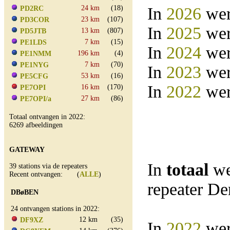
24 km
(18)
In
2026
wer
PD2RC
23 km
(107)
PD3COR
In
2025
wer
13 km
(807)
PD5JTB
7 km
(15)
PE1LDS
In
2024
wer
196 km
(4)
PE1NMM
7 km
(70)
PE1NYG
In
2023
wer
53 km
(16)
PE5CFG
In
2022
wer
16 km
(170)
PE7OPI
27 km
(86)
PE7OPI/a
Totaal ontvangen in 2022:
6269 afbeeldingen
GATEWAY
In
totaal
we
39 stations via de repeaters
Recent ontvangen: (
ALLE
)
repeater D
DBøBEN
24 ontvangen stations in 2022:
12 km
(35)
DF9XZ
In
2022
wer