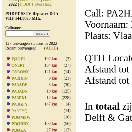
|
2022
|
PI3DFT Den Haag
|
Call: PA2
PI1DFT SSTV Repeater Delft
VHF 144.8875 MHz
Voornaam: 
Callname:
Plaats: Vla
127 ontvangen stations in 2022
Recent ontvangen: (
ALLE
)
QTH Locat
192 km
(2)
FØGFI
134 km
(37)
ON2PJ
Afstand tot
121 km
(14)
ON3ONX
Afstand tot
9 km
(21)
PA2HEN
8 km
(30)
PA3ADE
10 km
(125)
PA3ADN
17 km
(228)
PA3EKI
In
totaal
zi
147 km
(4)
PA3GFY
(14)
PA3GYQ
Delft & Ga
(16)
PDØMSW
100 km
(56)
PDØRBX
27 km
(12)
PDØZA