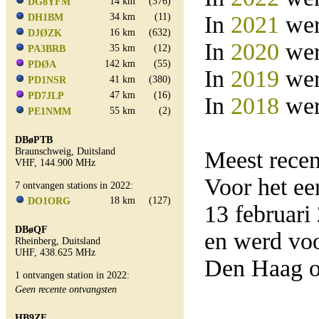
14 km
(376)
DG8YFM
34 km
(11)
In
2021
wer
DH1BM
16 km
(632)
DJØZK
In
2020
wer
35 km
(12)
PA3BRB
142 km
(55)
PDØA
In
2019
wer
41 km
(380)
PD1NSR
47 km
(16)
PD7JLP
In
2018
wer
55 km
(2)
PE1NMM
DBøPTB
Braunschweig, Duitsland
Meest rece
VHF, 144.900 MHz
Voor het e
7 ontvangen stations in 2022:
18 km
(127)
DO1ORG
13 februar
DBøQF
en werd vo
Rheinberg, Duitsland
UHF, 438.625 MHz
Den Haag o
1 ontvangen station in 2022:
Geen recente ontvangsten
HB9ZF