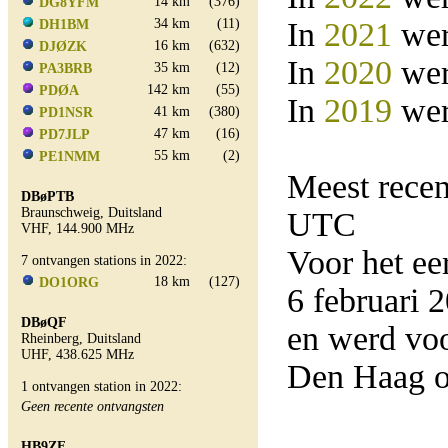
14 km
(376)
DG8YFM
34 km
(11)
In
2021
wer
DH1BM
16 km
(632)
DJØZK
In
2020
wer
35 km
(12)
PA3BRB
142 km
(55)
PDØA
In
2019
wer
41 km
(380)
PD1NSR
47 km
(16)
PD7JLP
55 km
(2)
PE1NMM
Meest rece
DBøPTB
Braunschweig, Duitsland
UTC
VHF, 144.900 MHz
Voor het e
7 ontvangen stations in 2022:
18 km
(127)
DO1ORG
6 februari
DBøQF
en werd vo
Rheinberg, Duitsland
UHF, 438.625 MHz
Den Haag o
1 ontvangen station in 2022:
Geen recente ontvangsten
HB9ZF