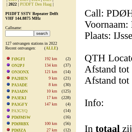
|
2022
|
PI3DFT Den Haag
|
Call: PD
PI1DFT SSTV Repeater Delft
VHF 144.8875 MHz
Voornaam: 
Callname:
Plaats: IJss
127 ontvangen stations in 2022
Recent ontvangen: (
ALLE
)
QTH Locat
192 km
(2)
FØGFI
134 km
(37)
ON2PJ
Afstand tot
121 km
(14)
ON3ONX
Afstand tot
9 km
(21)
PA2HEN
8 km
(30)
PA3ADE
10 km
(125)
PA3ADN
17 km
(228)
PA3EKI
Info:
147 km
(4)
PA3GFY
(14)
PA3GYQ
(16)
PDØMSW
100 km
(56)
PDØRBX
In
totaal
zi
27 km
(12)
PDØZA