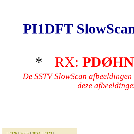
PI1DFT SlowScan
*
RX:
PDØH
De SSTV SlowScan afbeeldingen 
deze afbeeldingen
|
2026
|
2025
|
2024
|
2023
|