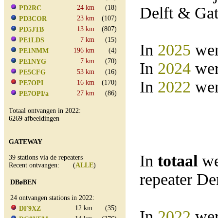
24 km
(18)
Delft & Ga
PD2RC
23 km
(107)
PD3COR
13 km
(807)
PD5JTB
7 km
(15)
PE1LDS
In
2025
wer
196 km
(4)
PE1NMM
7 km
(70)
PE1NYG
In
2024
wer
53 km
(16)
PE5CFG
In
2022
wer
16 km
(170)
PE7OPI
27 km
(86)
PE7OPI/a
Totaal ontvangen in 2022:
6269 afbeeldingen
GATEWAY
In
totaal
we
39 stations via de repeaters
Recent ontvangen: (
ALLE
)
repeater D
DBøBEN
24 ontvangen stations in 2022:
12 km
(35)
DF9XZ
In
2022
wer