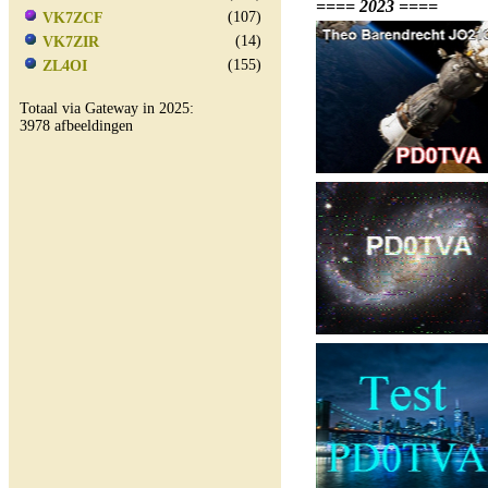
==== 2023 ====
(107)
VK7ZCF
(14)
VK7ZIR
(155)
ZL4OI
Totaal via Gateway in 2025:
3978 afbeeldingen