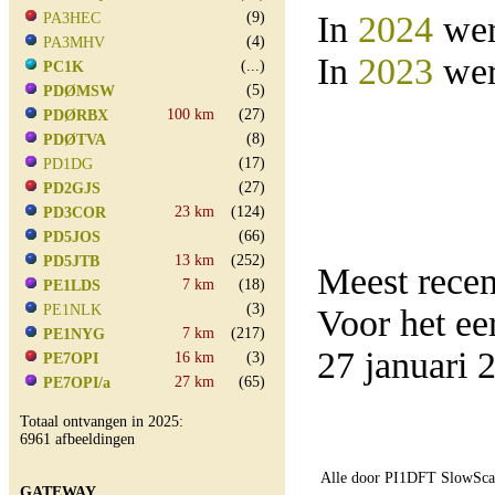
(9)
In
2024
wer
PA3HEC
(4)
PA3MHV
In
2023
wer
(...)
PC1K
(5)
PDØMSW
100 km
(27)
PDØRBX
(8)
PDØTVA
(17)
PD1DG
(27)
PD2GJS
23 km
(124)
PD3COR
(66)
PD5JOS
13 km
(252)
PD5JTB
Meest rece
7 km
(18)
PE1LDS
(3)
PE1NLK
Voor het e
7 km
(217)
PE1NYG
27 januari
16 km
(3)
PE7OPI
27 km
(65)
PE7OPI/a
Totaal ontvangen in 2025:
6961 afbeeldingen
Alle door PI1DFT SlowScan
GATEWAY