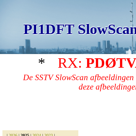
PI1DFT SlowScan
*
RX:
PDØTV
De SSTV SlowScan afbeeldingen 
deze afbeeldingen
|
2026
|
2025
|
2024
|
2023
|