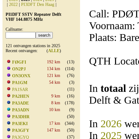
|
2022
|
PI3DFT Den Haag
|
Call: PDØ
PI1DFT SSTV Repeater Delft
VHF 144.8875 MHz
Voornaam:
Callname:
Plaats: Bar
121 ontvangen stations in 2025
Recent ontvangen: (
ALLE
)
QTH Locat
192 km
(13)
FØGFI
134 km
(114)
ON2PJ
121 km
(76)
ON3ONX
54 km
(3)
PA1GM
In
totaal
zi
(11)
PA1SAR
9 km
(16)
PA2HEN
Delft & Ga
8 km
(178)
PA3ADE
10 km
(9)
PA3ADN
(50)
PA3DHR
In
2026
wer
17 km
(344)
PA3EKI
147 km
(50)
PA3GFY
In
2025
wer
(37)
PA3GYQ