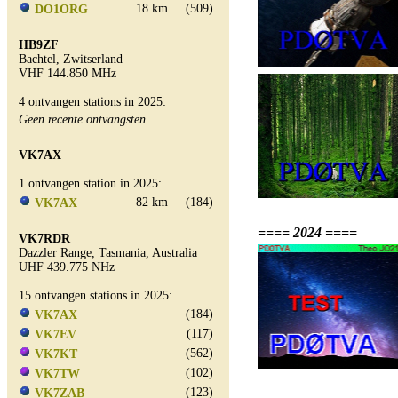
18 km
(509)
DO1ORG
HB9ZF
Bachtel, Zwitserland
VHF 144.850 MHz
4 ontvangen stations in 2025:
Geen recente ontvangsten
VK7AX
1 ontvangen station in 2025:
82 km
(184)
VK7AX
==== 2024 ====
VK7RDR
Dazzler Range, Tasmania, Australia
UHF 439.775 NHz
15 ontvangen stations in 2025:
(184)
VK7AX
(117)
VK7EV
(562)
VK7KT
(102)
VK7TW
(123)
VK7ZAB