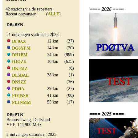
==== 2026 ====
42 stations via de repeaters
Recent ontvangen: (
ALLE
)
DBøBEN
21 ontvangen stations in 2025:
12 km
(37)
DF9XZ
14 km
(20)
DG8YFM
34 km
(999)
DH1BM
16 km
(635)
DJØZK
(8)
DK3MZ
38 km
(1)
DL5BAE
(36)
DN9ZZ
29 km
(27)
PDØA
41 km
(88)
PD1NSR
55 km
(17)
PE1NMM
==== 2025 ====
DBøPTB
Braunschweig, Duitsland
VHF, 144.900 MHz
2 ontvangen stations in 2025: