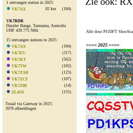
Zie ook: R
1 ontvangen station in 2025:
82 km
(184)
VK7AX
VK7RDR
Dazzler Range, Tasmania, Australia
UHF 439.775 NHz
Alle door PI1DFT SlowScan
15 ontvangen stations in 2025:
==== 2025 ====
(184)
VK7AX
(117)
VK7EV
(562)
VK7KT
(102)
VK7TW
(123)
VK7ZAB
(107)
VK7ZCF
(14)
VK7ZIR
(155)
ZL4OI
Totaal via Gateway in 2025:
3978 afbeeldingen