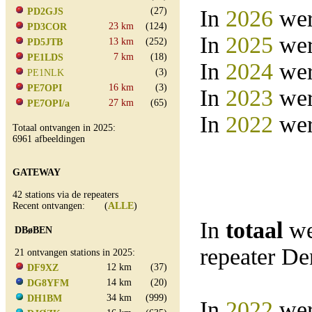
(27)
In
2026
wer
PD2GJS
23 km
(124)
PD3COR
In
2025
wer
13 km
(252)
PD5JTB
7 km
(18)
PE1LDS
In
2024
wer
(3)
PE1NLK
16 km
(3)
PE7OPI
In
2023
wer
27 km
(65)
PE7OPI/a
In
2022
wer
Totaal ontvangen in 2025:
6961 afbeeldingen
GATEWAY
42 stations via de repeaters
Recent ontvangen: (
ALLE
)
In
totaal
we
DBøBEN
repeater D
21 ontvangen stations in 2025:
12 km
(37)
DF9XZ
14 km
(20)
DG8YFM
34 km
(999)
DH1BM
In
2022
wer