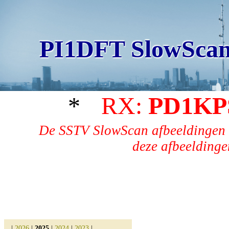
PI1DFT SlowScan
*
RX:
PD1KP
De SSTV SlowScan afbeeldingen 
deze afbeeldingen
|
2026
|
2025
|
2024
|
2023
|