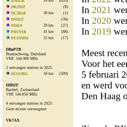
16 km
(635)
DJØZK
(8)
In
2021
wer
DK3MZ
38 km
(1)
DL5BAE
In
2020
wer
(36)
DN9ZZ
29 km
(27)
PDØA
In
2019
wer
41 km
(88)
PD1NSR
55 km
(17)
PE1NMM
DBøPTB
Meest rece
Braunschweig, Duitsland
VHF, 144.900 MHz
Voor het e
2 ontvangen stations in 2025:
5 februari
18 km
(509)
DO1ORG
en werd vo
HB9ZF
Bachtel, Zwitserland
Den Haag o
VHF 144.850 MHz
4 ontvangen stations in 2025:
Geen recente ontvangsten
VK7AX