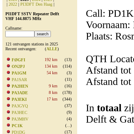
|
2022
|
PI3DFT Den Haag
|
Call: PD1
PI1DFT SSTV Repeater Delft
VHF 144.8875 MHz
Voornaam: 
Callname:
Plaats: Ro
121 ontvangen stations in 2025
Recent ontvangen: (
ALLE
)
QTH Locato
192 km
(13)
FØGFI
134 km
(114)
ON2PJ
Afstand tot
54 km
(3)
PA1GM
Afstand tot
(11)
PA1SAR
9 km
(16)
PA2HEN
8 km
(178)
PA3ADE
17 km
(344)
PA3EKI
In
totaal
zi
(37)
PA3GYQ
(9)
PA3HEC
Delft & Ga
(4)
PA3MHV
(...)
PC1K
(17)
PD1DG