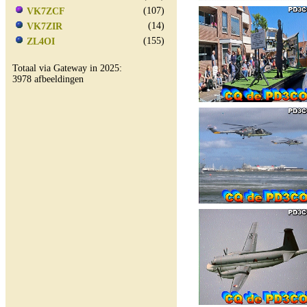
(107)
VK7ZCF
(14)
VK7ZIR
(155)
ZL4OI
Totaal via Gateway in 2025:
3978 afbeeldingen