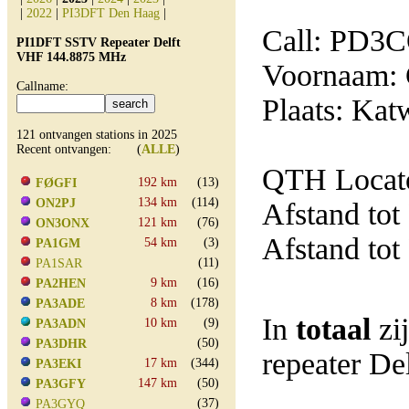
|
2022
|
PI3DFT Den Haag
|
Call: PD3
PI1DFT SSTV Repeater Delft
VHF 144.8875 MHz
Voornaam: 
Callname:
Plaats: Kat
121 ontvangen stations in 2025
Recent ontvangen: (
ALLE
)
QTH Locato
192 km
(13)
FØGFI
134 km
(114)
ON2PJ
Afstand tot
121 km
(76)
ON3ONX
Afstand tot
54 km
(3)
PA1GM
(11)
PA1SAR
9 km
(16)
PA2HEN
8 km
(178)
PA3ADE
In
totaal
zi
10 km
(9)
PA3ADN
(50)
PA3DHR
repeater D
17 km
(344)
PA3EKI
147 km
(50)
PA3GFY
(37)
PA3GYQ