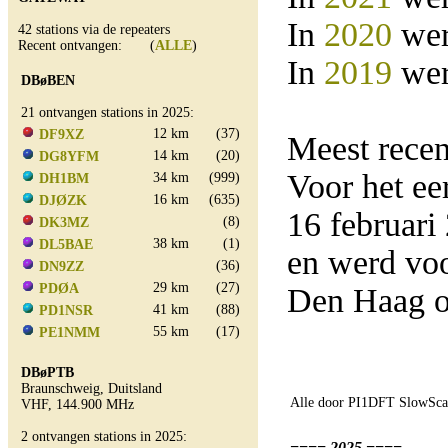
In
2020
wer
42 stations via de repeaters
Recent ontvangen: (
ALLE
)
In
2019
wer
DBøBEN
21 ontvangen stations in 2025:
12 km
(37)
DF9XZ
Meest rece
14 km
(20)
DG8YFM
Voor het e
34 km
(999)
DH1BM
16 km
(635)
DJØZK
16 februar
(8)
DK3MZ
38 km
(1)
DL5BAE
en werd vo
(36)
DN9ZZ
29 km
(27)
PDØA
Den Haag o
41 km
(88)
PD1NSR
55 km
(17)
PE1NMM
DBøPTB
Braunschweig, Duitsland
Alle door PI1DFT SlowScan
VHF, 144.900 MHz
2 ontvangen stations in 2025:
==== 2025 ====