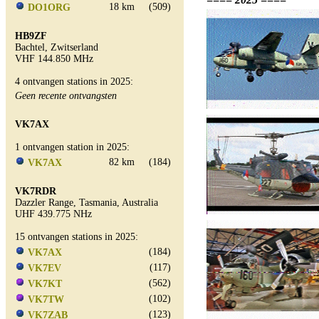
18 km
(509)
DO1ORG
HB9ZF
Bachtel, Zwitserland
VHF 144.850 MHz
4 ontvangen stations in 2025:
Geen recente ontvangsten
VK7AX
1 ontvangen station in 2025:
82 km
(184)
VK7AX
VK7RDR
Dazzler Range, Tasmania, Australia
UHF 439.775 NHz
15 ontvangen stations in 2025:
(184)
VK7AX
(117)
VK7EV
(562)
VK7KT
(102)
VK7TW
(123)
VK7ZAB