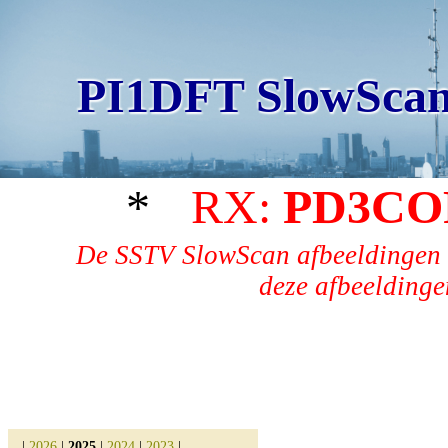
PI1DFT SlowScan
*
RX:
PD3CO
De SSTV SlowScan afbeeldingen 
deze afbeeldingen
|
2026
|
2025
|
2024
|
2023
|