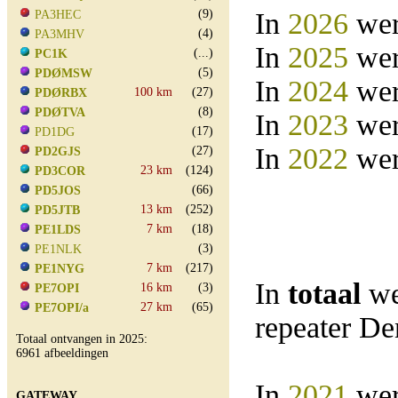
(9)
In
2026
wer
PA3HEC
(4)
PA3MHV
In
2025
wer
(...)
PC1K
(5)
PDØMSW
In
2024
wer
100 km
(27)
PDØRBX
(8)
PDØTVA
In
2023
wer
(17)
PD1DG
In
2022
wer
(27)
PD2GJS
23 km
(124)
PD3COR
(66)
PD5JOS
13 km
(252)
PD5JTB
7 km
(18)
PE1LDS
(3)
PE1NLK
7 km
(217)
PE1NYG
In
totaal
we
16 km
(3)
PE7OPI
27 km
(65)
PE7OPI/a
repeater D
Totaal ontvangen in 2025:
6961 afbeeldingen
In
2021
wer
GATEWAY