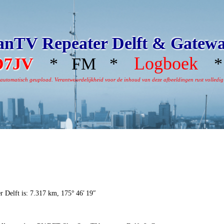
nTV Repeater Delft & Gatew
Logboek
D7JV
* FM *
* 
omatisch geupload. Verantwoordelijkheid voor de inhoud van deze afbeeldingen rust volledig bi
r Delft is: 7.317 km, 175° 46′ 19″