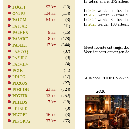
In
totaal
zijn er
175 afbee
192 km
(13)
FØGFI
In
2026
werden 3 afbeeldin
134 km
(114)
ON2PJ
In
2025
werden 55 afbeeldi
54 km
(3)
In
2024
werden 8 afbeeldin
PA1GM
In
2023
werden 109 afbeeld
(11)
PA1SAR
9 km
(16)
PA2HEN
8 km
(178)
PA3ADE
17 km
(344)
PA3EKI
Meest recente ontvangst d
(37)
PA3GYQ
Voor het eerst ontvangen 
(9)
PA3HEC
(4)
PA3MHV
(...)
PC1K
(17)
PD1DG
Alle door PI1DFT SlowSca
(27)
PD2GJS
23 km
(124)
PD3COR
==== 2026 ====
13 km
(252)
PD5JTB
7 km
(18)
PE1LDS
(3)
PE1NLK
16 km
(3)
PE7OPI
27 km
(65)
PE7OPI/a