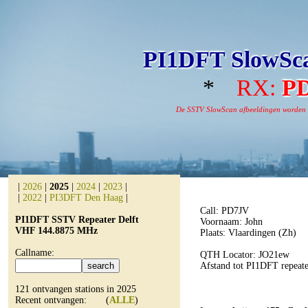
PI1DFT SlowSca
*
RX:
P
De SSTV SlowScan afbeeldingen worden aut
|
2026
|
2025
|
2024
|
2023
|
|
2022
|
PI3DFT Den Haag
|
Call: PD7JV
PI1DFT SSTV Repeater Delft
Voornaam: John
VHF 144.8875 MHz
Plaats: Vlaardingen (Zh)
Callname:
QTH Locator: JO21ew
Afstand tot PI1DFT repeate
121 ontvangen stations in 2025
Recent ontvangen: (
ALLE
)