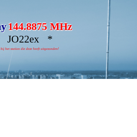
ay
144.8875 MHz
JO22ex *
j het station die deze heeft uitgezonden!