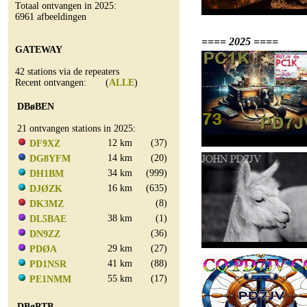
Totaal ontvangen in 2025:
6961 afbeeldingen
==== 2025 ====
GATEWAY
42 stations via de repeaters
Recent ontvangen: (
ALLE
)
DBøBEN
21 ontvangen stations in 2025:
12 km
(37)
DF9XZ
14 km
(20)
DG8YFM
34 km
(999)
DH1BM
16 km
(635)
DJØZK
(8)
DK3MZ
38 km
(1)
DL5BAE
(36)
DN9ZZ
29 km
(27)
PDØA
41 km
(88)
PD1NSR
55 km
(17)
PE1NMM
DBøPTB