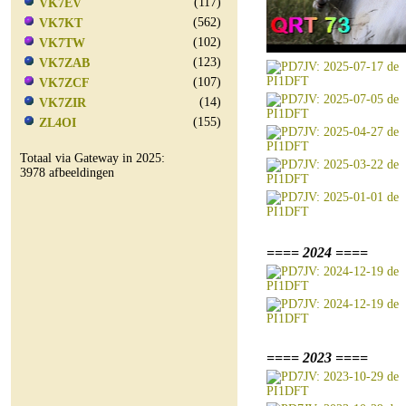
(117)
VK7EV
(562)
VK7KT
(102)
VK7TW
(123)
VK7ZAB
(107)
VK7ZCF
(14)
VK7ZIR
(155)
ZL4OI
Totaal via Gateway in 2025:
3978 afbeeldingen
==== 2024 ====
==== 2023 ====