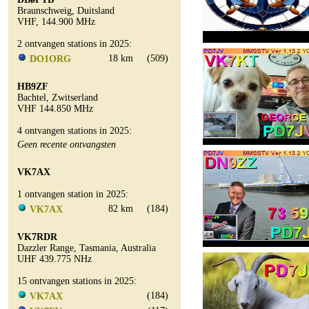
Braunschweig, Duitsland
VHF, 144.900 MHz
2 ontvangen stations in 2025:
18 km
(509)
DO1ORG
HB9ZF
Bachtel, Zwitserland
VHF 144.850 MHz
4 ontvangen stations in 2025:
Geen recente ontvangsten
VK7AX
1 ontvangen station in 2025:
82 km
(184)
VK7AX
VK7RDR
Dazzler Range, Tasmania, Australia
UHF 439.775 NHz
15 ontvangen stations in 2025:
(184)
VK7AX