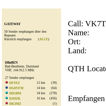
Call:
VK7
GATEWAY
Name:
50 Sender emphangen über den
Repeater
Ort:
Kürzlich empfangen (
ALLE
)
Land:
DBøBEN
QTH Locat
Bad-Bentheim, Duitsland
VHF, 144.912.5 MHz
27 Sender empfangen
12 km
(39)
DF9XZ
14 km
(64)
DG8YFM
34 km
(278)
DH1BM
Empfangen 
16 km
(456)
DJØZK
(1)
DK3MZ