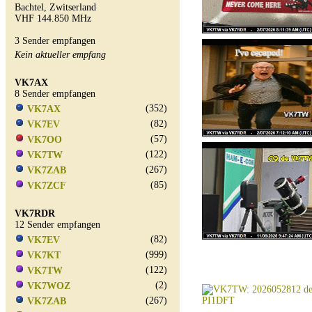
Bachtel, Zwitserland
VHF 144.850 MHz
3 Sender empfangen
Kein aktueller empfang
VK7AX
8 Sender empfangen
(352)
VK7AX
(82)
VK7EV
(57)
VK7OO
(122)
VK7TW
(267)
VK7ZAB
(85)
VK7ZCF
VK7RDR
12 Sender empfangen
(82)
VK7EV
(999)
VK7KT
(122)
VK7TW
(2)
VK7WOZ
(267)
VK7ZAB