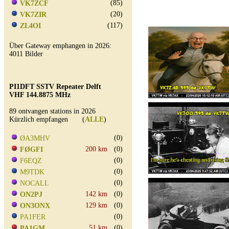
(85)
VK7ZCF
(20)
VK7ZIR
(117)
ZL4OI
Über Gateway emphangen in 2026:
4011 Bilder
PI1DFT SSTV Repeater Delft
VHF 144.8875 MHz
89 ontvangen stations in 2026
Kürzlich empfangen (
ALLE
)
(0)
ØA3MHV
200 km
(0)
FØGFI
(0)
F6EQZ
(0)
M9TDK
(0)
NOCALL
142 km
(0)
ON2PJ
129 km
(0)
ON3ONX
(0)
PA1FER
51 km
(0)
PA1GM