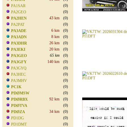
(0)
PA1SAR
(0)
PA2GEO
43 km
(0)
PA2HEN
(0)
PA2PAT
6 km
(0)
PA3ADE
8 km
(0)
PA3ADN
26 km
(0)
PA3DHR
20 km
(0)
PA3EKI
65 km
(0)
PA3GEO
140 km
(0)
PA3GFY
(0)
PA3GYQ
(0)
PA3HEC
(0)
PA3MHV
(0)
PC1K
(0)
PDØMSW
92 km
(0)
PDØRBX
(0)
PDØTVA
34 km
(0)
PDØZA
(0)
PD1DG
(0)
PD1DMT