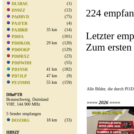
(1)
DL5BAE
224 empfan
(12)
DN9ZZ
(75)
PAØBVD
(4)
PA1FER
35 km
(14)
PA3BRB
Letzter em
(101)
PDØA
29 km
(120)
PDØKOK
Zum ersten
(129)
PDØOKP
(23)
PDØRXZ
(55)
PDØWHH
41 km
(182)
PD1NSR
47 km
(9)
PD7JLP
55 km
(159)
PE1NMM
Alle Bilder, die durch PI
DBøPTB
Braunschweig, Duitsland
==== 2026 ====
VHF, 144.900 MHz
5 Sender empfangen
18 km
(33)
DO1ORG
HB9ZF