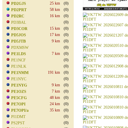
25 km
(0)
PD2GJS
58 km
(0)
PD2PRT
16 km
(0)
PD2RC
(0)
PD3BAL
15 km
(0)
PD3COR
17 km
(0)
PD5JOS
9 km
(0)
PD5JTB
(0)
PDXMSW
7 km
(0)
PE1LDS
(0)
PE1NCF
(0)
PE1NLK
191 km
(0)
PE1NMM
(0)
PE1NYC
9 km
(0)
PE1NYG
7 km
(0)
PE1OZS
48 km
(0)
PE5CFG
24 km
(0)
PE7OPI
35 km
(0)
PE7OPI/a
(0)
PI1DMT
(0)
PS2PST