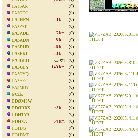
(0)
PA1SAR
(0)
PA2GEO
43 km
(0)
PA2HEN
(0)
PA2PAT
6 km
(0)
PA3ADE
8 km
(0)
PA3ADN
26 km
(0)
PA3DHR
20 km
(0)
PA3EKI
65 km
(0)
PA3GEO
140 km
(0)
PA3GFY
(0)
PA3GYQ
(0)
PA3HEC
(0)
PA3MHV
(0)
PC1K
(0)
PDØMSW
92 km
(0)
PDØRBX
(0)
PDØTVA
34 km
(0)
PDØZA
(0)
PD1DG
(0)
PD1DMT