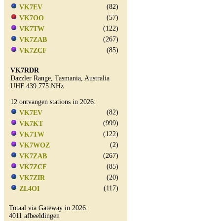
(82)
VK7EV
(57)
VK7OO
(122)
VK7TW
(267)
VK7ZAB
(85)
VK7ZCF
VK7RDR
Dazzler Range, Tasmania, Australia
UHF 439.775 NHz
12 ontvangen stations in 2026:
(82)
VK7EV
(999)
VK7KT
(122)
VK7TW
(2)
VK7WOZ
(267)
VK7ZAB
(85)
VK7ZCF
(20)
VK7ZIR
(117)
ZL4OI
Totaal via Gateway in 2026:
4011 afbeeldingen