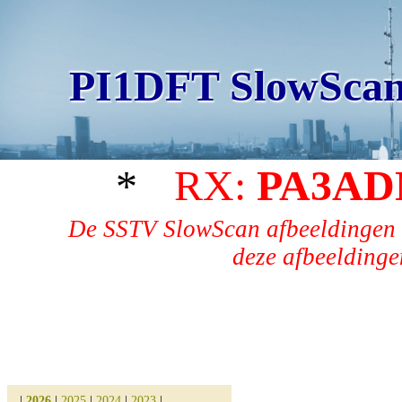
PI1DFT SlowScan
*
RX:
PA3AD
De SSTV SlowScan afbeeldingen 
deze afbeeldingen
|
2026
|
2025
|
2024
|
2023
|