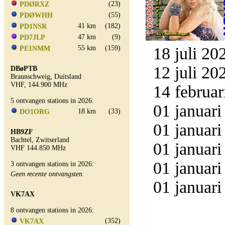
(23)
PDØRXZ
(55)
PDØWHH
41 km
(182)
PD1NSR
47 km
(9)
PD7JLP
55 km
(159)
18 juli 20
PE1NMM
12 juli 20
DBøPTB
Braunschweig, Duitsland
VHF, 144.900 MHz
14 februar
5 ontvangen stations in 2026:
01 januari
18 km
(33)
DO1ORG
01 januari
HB9ZF
Bachtel, Zwitserland
01 januari
VHF 144.850 MHz
01 januari
3 ontvangen stations in 2026:
Geen recente ontvangsten
01 januari
VK7AX
8 ontvangen stations in 2026:
(352)
VK7AX