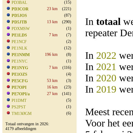
(15)
PD3BAL
23 km
(221)
PD3COR
(87)
PD5JOS
In
totaal
we
13 km
(290)
PD5JTB
(1)
PDXMSW
repeater D
7 km
(7)
PE1LDS
(2)
PE1NCF
(12)
PE1NLK
In
2022
wer
196 km
(8)
PE1NMM
(1)
PE1NYC
In
2021
wer
7 km
(116)
PE1NYG
(4)
PE1OZS
In
2020
wer
53 km
(3)
PE5CFG
In
2019
wer
16 km
(23)
PE7OPI
27 km
(141)
PE7OPI/a
(5)
PI1DMT
(1)
PS2PST
Meest rece
(6)
TM13ØGM
Voor het e
Totaal ontvangen in 2026:
4179 afbeeldingen