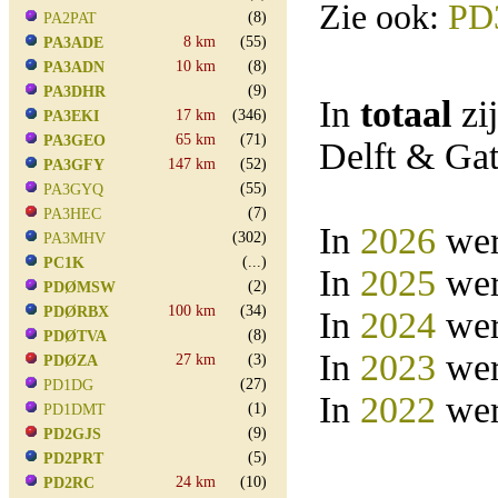
Zie ook:
PD
(8)
PA2PAT
8 km
(55)
PA3ADE
10 km
(8)
PA3ADN
(9)
PA3DHR
In
totaal
zi
17 km
(346)
PA3EKI
65 km
(71)
PA3GEO
Delft & Ga
147 km
(52)
PA3GFY
(55)
PA3GYQ
(7)
PA3HEC
In
2026
wer
(302)
PA3MHV
(...)
PC1K
In
2025
wer
(2)
PDØMSW
100 km
(34)
PDØRBX
In
2024
wer
(8)
PDØTVA
In
2023
wer
27 km
(3)
PDØZA
(27)
PD1DG
In
2022
wer
(1)
PD1DMT
(9)
PD2GJS
(5)
PD2PRT
24 km
(10)
PD2RC