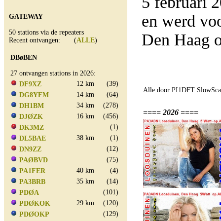
5 februari
en werd vo
GATEWAY
50 stations via de repeaters
Den Haag o
Recent ontvangen: (
ALLE
)
DBøBEN
27 ontvangen stations in 2026:
12 km
(39)
DF9XZ
Alle door PI1DFT SlowScan
14 km
(64)
DG8YFM
34 km
(278)
DH1BM
==== 2026 ====
16 km
(456)
DJØZK
(1)
DK3MZ
38 km
(1)
DL5BAE
(12)
DN9ZZ
(75)
PAØBVD
40 km
(4)
PA1FER
35 km
(14)
PA3BRB
(101)
PDØA
29 km
(120)
PDØKOK
(129)
PDØOKP