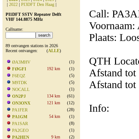
|
2022
|
PI3DFT Den Haag
|
Call: PA3
PI1DFT SSTV Repeater Delft
VHF 144.8875 MHz
Voornaam: 
Callname:
Plaats: Loo
89 ontvangen stations in 2026
Recent ontvangen: (
ALLE
)
QTH Locat
(1)
ØA3MHV
192 km
(1)
FØGFI
Afstand tot
(5)
F6EQZ
Afstand tot
(5)
M9TDK
(1)
NOCALL
134 km
(61)
ON2PJ
121 km
(12)
ON3ONX
Info:
(28)
PA1FER
54 km
(1)
PA1GM
(8)
PA1SAR
(1)
PA2GEO
9 km
(2)
PA2HEN