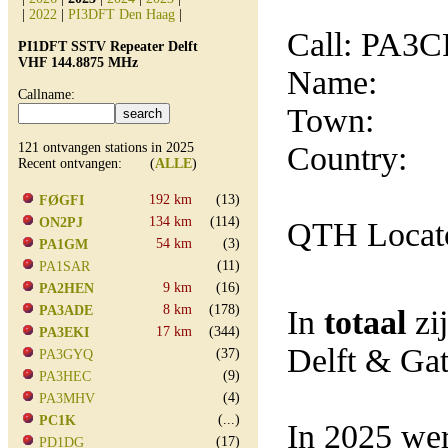
|
2022
|
PI3DFT Den Haag
|
Call: PA3
PI1DFT SSTV Repeater Delft
VHF 144.8875 MHz
Name:
Callname:
Town:
121 ontvangen stations in 2025
Country:
Recent ontvangen: (
ALLE
)
192 km
(13)
FØGFI
134 km
(114)
ON2PJ
QTH Locat
54 km
(3)
PA1GM
(11)
PA1SAR
9 km
(16)
PA2HEN
8 km
(178)
PA3ADE
In
totaal
zi
17 km
(344)
PA3EKI
Delft & Ga
(37)
PA3GYQ
(9)
PA3HEC
(4)
PA3MHV
(...)
PC1K
In 2025 wer
(17)
PD1DG