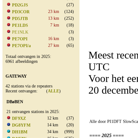
(27)
PD2GJS
23 km
(124)
PD3COR
13 km
(252)
PD5JTB
7 km
(18)
PE1LDS
(3)
PE1NLK
16 km
(3)
PE7OPI
27 km
(65)
PE7OPI/a
Meest rece
Totaal ontvangen in 2025:
6961 afbeeldingen
UTC
Voor het e
GATEWAY
42 stations via de repeaters
20 decembe
Recent ontvangen: (
ALLE
)
DBøBEN
21 ontvangen stations in 2025:
12 km
(37)
DF9XZ
Alle door PI1DFT SlowScan
14 km
(20)
DG8YFM
34 km
(999)
DH1BM
==== 2025 ====