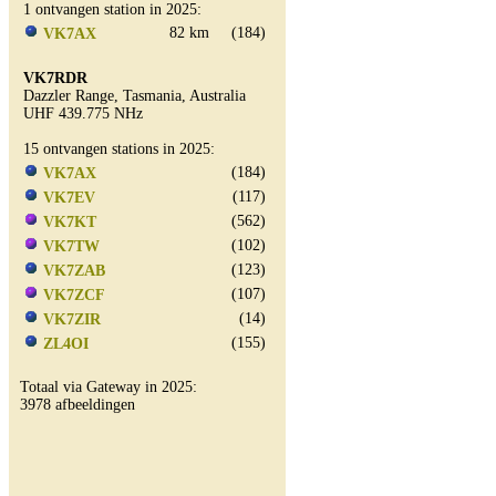
1 ontvangen station in 2025:
82 km
(184)
VK7AX
VK7RDR
Dazzler Range, Tasmania, Australia
UHF 439.775 NHz
15 ontvangen stations in 2025:
(184)
VK7AX
(117)
VK7EV
(562)
VK7KT
(102)
VK7TW
(123)
VK7ZAB
(107)
VK7ZCF
(14)
VK7ZIR
(155)
ZL4OI
Totaal via Gateway in 2025:
3978 afbeeldingen