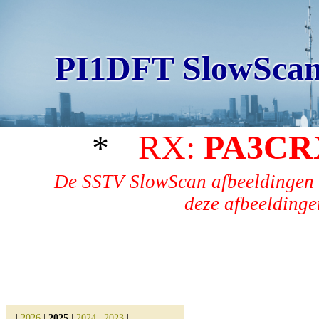
PI1DFT SlowScan
*
RX:
PA3CR
De SSTV SlowScan afbeeldingen 
deze afbeeldingen
|
2026
|
2025
|
2024
|
2023
|