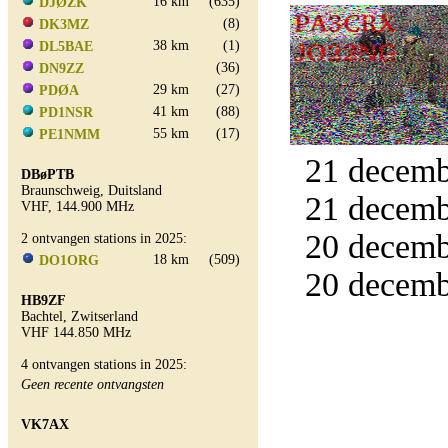
16 km
(635)
DJØZK
(8)
DK3MZ
38 km
(1)
DL5BAE
(36)
DN9ZZ
29 km
(27)
PDØA
41 km
(88)
PD1NSR
55 km
(17)
PE1NMM
21 decemb
DBøPTB
Braunschweig, Duitsland
21 decemb
VHF, 144.900 MHz
20 decemb
2 ontvangen stations in 2025:
18 km
(509)
DO1ORG
20 decemb
HB9ZF
Bachtel, Zwitserland
VHF 144.850 MHz
4 ontvangen stations in 2025:
Geen recente ontvangsten
VK7AX