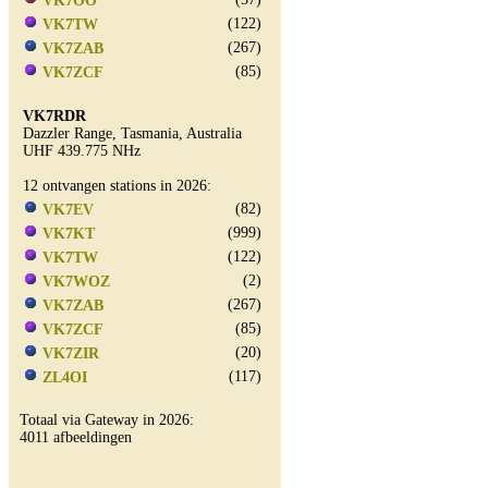
VK7OO
(122)
VK7TW
(267)
VK7ZAB
(85)
VK7ZCF
VK7RDR
Dazzler Range, Tasmania, Australia
UHF 439.775 NHz
12 ontvangen stations in 2026:
(82)
VK7EV
(999)
VK7KT
(122)
VK7TW
(2)
VK7WOZ
(267)
VK7ZAB
(85)
VK7ZCF
(20)
VK7ZIR
(117)
ZL4OI
Totaal via Gateway in 2026:
4011 afbeeldingen