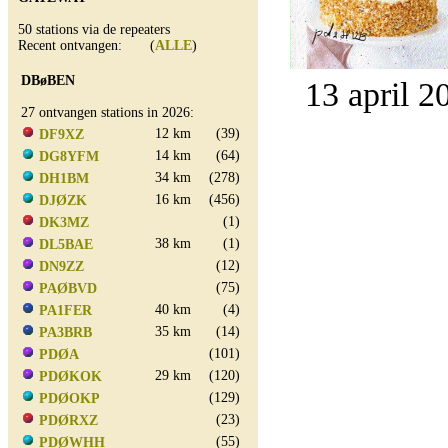
50 stations via de repeaters
Recent ontvangen: (
ALLE
)
DBøBEN
13 april 2
27 ontvangen stations in 2026:
12 km
(39)
DF9XZ
14 km
(64)
DG8YFM
34 km
(278)
DH1BM
16 km
(456)
DJØZK
(1)
DK3MZ
38 km
(1)
DL5BAE
(12)
DN9ZZ
(75)
PAØBVD
40 km
(4)
PA1FER
35 km
(14)
PA3BRB
(101)
PDØA
29 km
(120)
PDØKOK
(129)
PDØOKP
(23)
PDØRXZ
(55)
PDØWHH