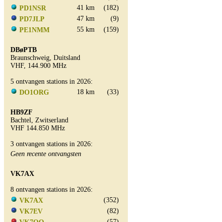
41 km
(182)
PD1NSR
47 km
(9)
PD7JLP
55 km
(159)
PE1NMM
DBøPTB
Braunschweig, Duitsland
VHF, 144.900 MHz
5 ontvangen stations in 2026:
18 km
(33)
DO1ORG
HB9ZF
Bachtel, Zwitserland
VHF 144.850 MHz
3 ontvangen stations in 2026:
Geen recente ontvangsten
VK7AX
8 ontvangen stations in 2026:
(352)
VK7AX
(82)
VK7EV
(57)