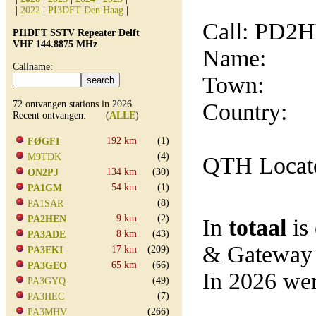
|
2022
|
PI3DFT Den Haag
|
Call: PD2
PI1DFT SSTV Repeater Delft
VHF 144.8875 MHz
Name:
Callname:
Town:
72 ontvangen stations in 2026
Country:
Recent ontvangen: (
ALLE
)
192 km
(1)
FØGFI
(4)
M9TDK
QTH Locat
134 km
(30)
ON2PJ
54 km
(1)
PA1GM
(8)
PA1SAR
9 km
(2)
PA2HEN
In
totaal
is
8 km
(43)
PA3ADE
& Gateway
17 km
(209)
PA3EKI
65 km
(66)
PA3GEO
In 2026 wer
(49)
PA3GYQ
(7)
PA3HEC
(266)
PA3MHV