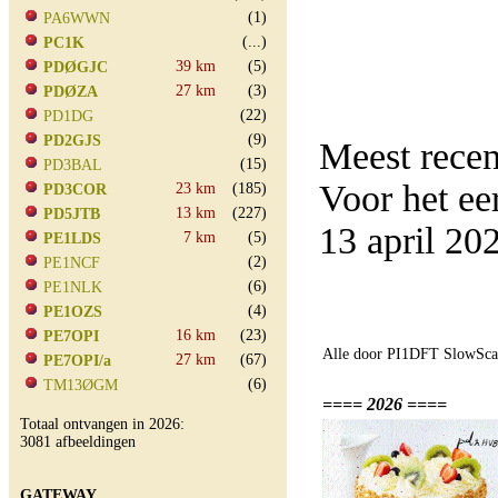
(1)
PA6WWN
(...)
PC1K
39 km
(5)
PDØGJC
27 km
(3)
PDØZA
(22)
PD1DG
(9)
PD2GJS
Meest rece
(15)
PD3BAL
Voor het e
23 km
(185)
PD3COR
13 km
(227)
PD5JTB
13 april 2
7 km
(5)
PE1LDS
(2)
PE1NCF
(6)
PE1NLK
(4)
PE1OZS
16 km
(23)
PE7OPI
Alle door PI1DFT SlowScan
27 km
(67)
PE7OPI/a
(6)
TM13ØGM
==== 2026 ====
Totaal ontvangen in 2026:
3081 afbeeldingen
GATEWAY