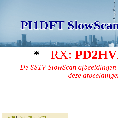
PI1DFT SlowScan
*
RX:
PD2HV
De SSTV SlowScan afbeeldingen 
deze afbeeldingen
|
2026
|
2025
|
2024
|
2023
|