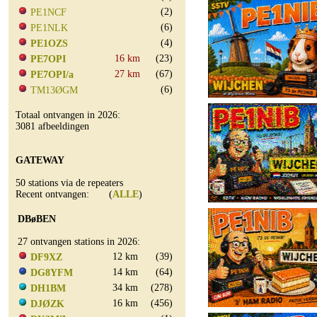
(2)
PE1NCF
(6)
PE1NLK
(4)
PE1OZS
16 km
(23)
PE7OPI
27 km
(67)
PE7OPI/a
(6)
TM13ØGM
Totaal ontvangen in 2026:
3081 afbeeldingen
GATEWAY
50 stations via de repeaters
Recent ontvangen: (
ALLE
)
DBøBEN
27 ontvangen stations in 2026:
12 km
(39)
DF9XZ
14 km
(64)
DG8YFM
34 km
(278)
DH1BM
16 km
(456)
DJØZK