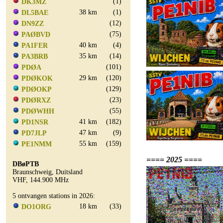
(1)
DK3MZ
38 km
(1)
DL5BAE
(12)
DN9ZZ
(75)
PAØBVD
40 km
(4)
PA1FER
35 km
(14)
PA3BRB
(101)
PDØA
29 km
(120)
PDØKOK
(129)
PDØOKP
(23)
PDØRXZ
(55)
PDØWHH
41 km
(182)
PD1NSR
47 km
(9)
PD7JLP
55 km
(159)
PE1NMM
==== 2025 ====
DBøPTB
Braunschweig, Duitsland
VHF, 144.900 MHz
5 ontvangen stations in 2026:
18 km
(33)
DO1ORG