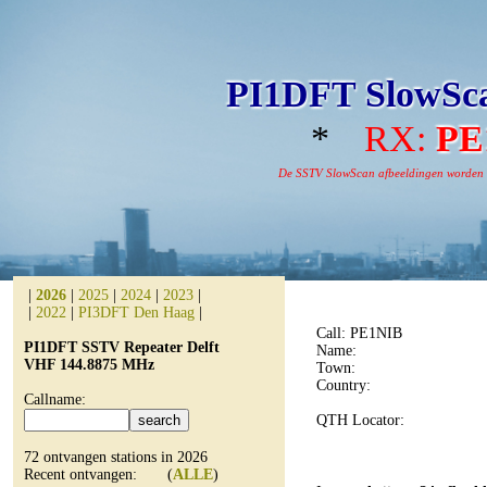
PI1DFT SlowSca
*
RX:
PE
De SSTV SlowScan afbeeldingen worden aut
|
2026
|
2025
|
2024
|
2023
|
|
2022
|
PI3DFT Den Haag
|
Call: PE1NIB
PI1DFT SSTV Repeater Delft
Name:
VHF 144.8875 MHz
Town:
Country:
Callname:
QTH Locator:
72 ontvangen stations in 2026
Recent ontvangen: (
ALLE
)