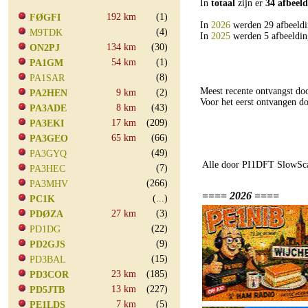
In
totaal
zijn er
34 afbeel
192 km
(1)
FØGFI
In
2026
werden 29 afbeeldi
(4)
M9TDK
In
2025
werden 5 afbeeldin
134 km
(30)
ON2PJ
54 km
(1)
PA1GM
(8)
PA1SAR
Meest recente ontvangst d
9 km
(2)
PA2HEN
Voor het eerst ontvangen
8 km
(43)
PA3ADE
17 km
(209)
PA3EKI
65 km
(66)
PA3GEO
(49)
PA3GYQ
Alle door PI1DFT SlowSca
(7)
PA3HEC
(266)
PA3MHV
==== 2026 ====
(...)
PC1K
27 km
(3)
PDØZA
(22)
PD1DG
(9)
PD2GJS
(15)
PD3BAL
23 km
(185)
PD3COR
13 km
(227)
PD5JTB
7 km
(5)
PE1LDS