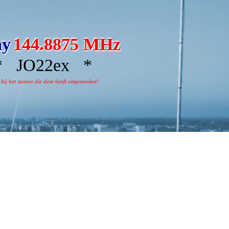
ay
144.8875 MHz
 JO22ex *
j het station die deze heeft uitgezonden!