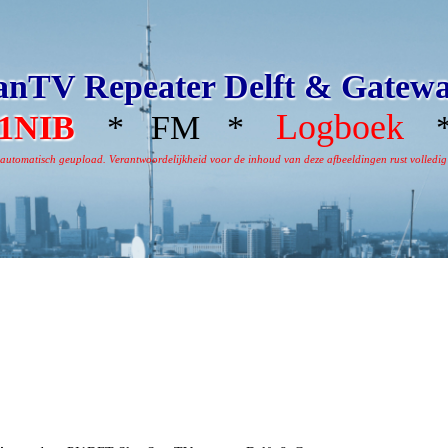
nTV Repeater Delft & Gatew
Logboek
1NIB
* FM *
*
omatisch geupload. Verantwoordelijkheid voor de inhoud van deze afbeeldingen rust volledig bi